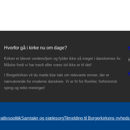
Hvorfor gå i kirke nu om dage?
Kirken er blevet verdensfjern og fylder ikke så meget i danskernes liv.
Måske fordi vi har travlt eller vores tid ikke er til det!
I Borgerkirken vil du møde klar tale om relevante emner, der er
nærværende for moderne danskere. Vi er fri for floskler, forhistorisk
sprog og rette meninger!
atlivspolitik
Samtaler og sjælesorg
Tilmelding til Borgerkirkens nyheds