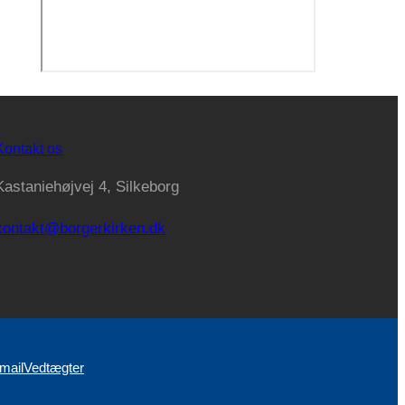
Kontakt os
Kastaniehøjvej 4, Silkeborg
kontakt@borgerkirken.dk
mail
Vedtægter