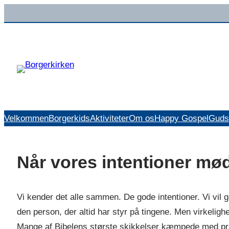
Spring
til
indhold
Velkommen
Borgerkids
Aktiviteter
Om os
Happy Gospel
Guds
Når vores intentioner mø
Vi kender det alle sammen. De gode intentioner. Vi vil
den person, der altid har styr på tingene. Men virkelig
Mange af Bibelens største skikkelser kæmpede med præ