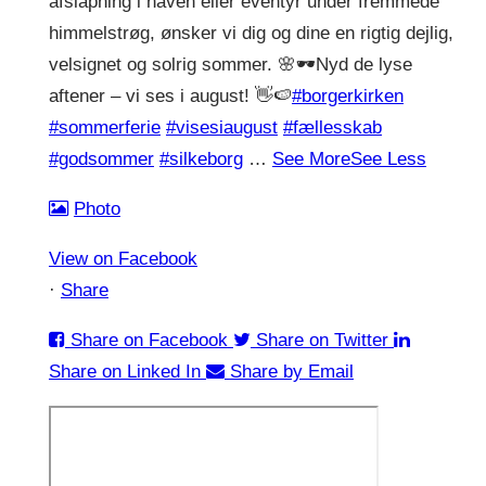
afslapning i haven eller eventyr under fremmede
himmelstrøg, ønsker vi dig og dine en rigtig dejlig,
velsignet og solrig sommer. 🌸🕶️
Nyd de lyse
aftener – vi ses i august! 👋🍉
#borgerkirken
#sommerferie
#visesiaugust
#fællesskab
#godsommer
#silkeborg
…
See More
See Less
Photo
View on Facebook
·
Share
Share on Facebook
Share on Twitter
Share on Linked In
Share by Email