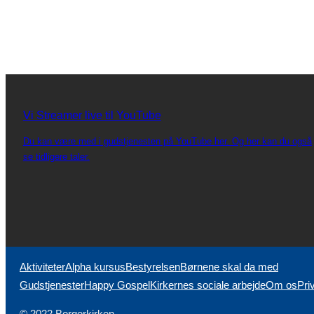
Vi Streamer live til YouTube
Du kan være med i gudstjenesten på YouTube her. Og her kan du også
se tidligere taler.
Aktiviteter
Alpha kursus
Bestyrelsen
Børnene skal da med
Gudstjenester
Happy Gospel
Kirkernes sociale arbejde
Om os
Priv
© 2022 Borgerkirken