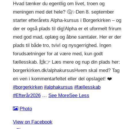
Hvad tænker du egentlig om livet, troen og
meningen med det hele? 🤔✨
Den 8. september
starter efterårets Alpha-kursus i Borgerkirken – og
der er også plads til dig!
Alpha er et uformelt frirum
med god mad, oplæg og åbne samtaler. Her er der
plads til både tro, tvivl og nysgerrighed. Ingen
forudsætninger for at være med, kun godt
fællesskab. 🙌
👉 Læs mere og nup din plads her:
borgerkirken.dk/alphakursus
Hvem skal med? Tag
en ven i kommentarfeltet eller del opslaget! ❤️
#borgerkirken
#alphakursus
#fællesskab
#Efterår2026
…
See More
See Less
Photo
View on Facebook