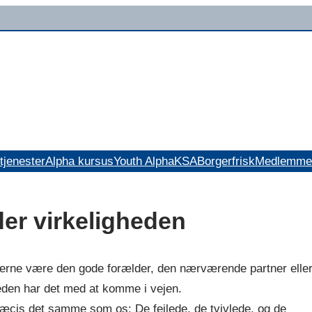
tjenester
Alpha kursus
Youth Alpha
KSA
Borgerfrisk
Medlemme
der virkeligheden
 gerne være den gode forælder, den nærværende partner elle
heden har det med at komme i vejen.
cis det samme som os: De fejlede, de tvivlede, og de