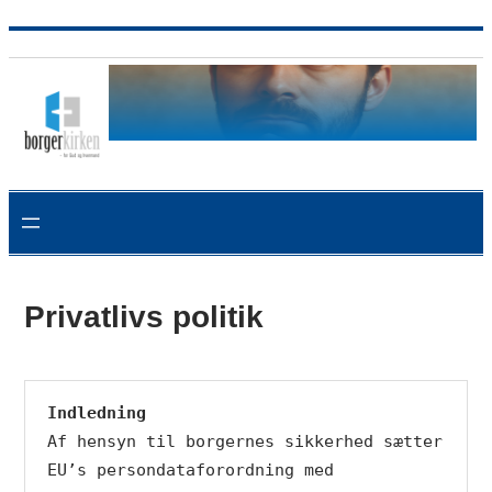
Spring
til
el
indhold
Privatlivs politik
Indledning
Af hensyn til borgernes sikkerhed sætter 
EU’s persondataforordning med 