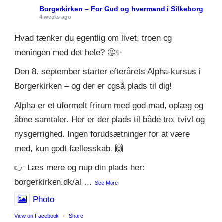
Borgerkirken – For Gud og hvermand i Silkeborg
4 weeks ago
Hvad tænker du egentlig om livet, troen og
meningen med det hele? 🤔✨
Den 8. september starter efterårets Alpha-kursus i
Borgerkirken – og der er også plads til dig!
Alpha er et uformelt frirum med god mad, oplæg og
åbne samtaler. Her er der plads til både tro, tvivl og
nysgerrighed. Ingen forudsætninger for at være
med, kun godt fællesskab. 🙌
👉 Læs mere og nup din plads her:
borgerkirken.dk/al
…
See More
Photo
View on Facebook
·
Share