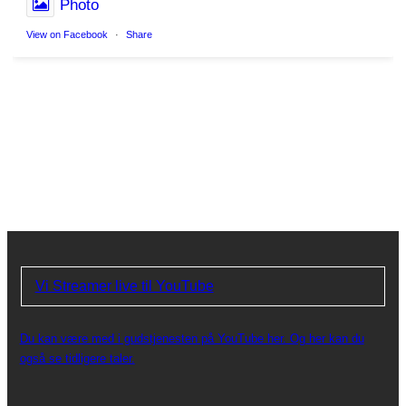
Photo
View on Facebook
·
Share
Vi Streamer live til YouTube
Du kan være med i gudstjenesten på YouTube her. Og her kan du
også se tidligere taler.